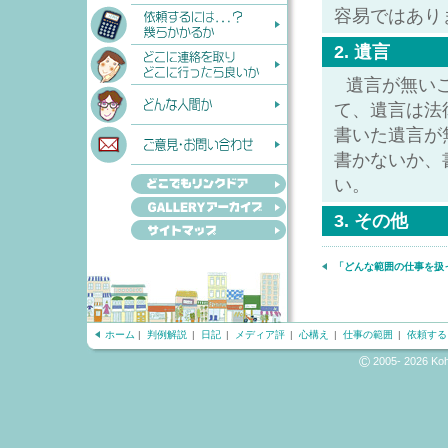
容易ではあり
2. 遺言
遺言が無い
て、遺言は法
書いた遺言が
書かないか、
い。
3. その他
「どんな範囲の仕事を扱
ホーム
|
判例解説
|
日記
|
メディア評
|
心構え
|
仕事の範囲
|
依頼する
©
2005- 2026 Kohn