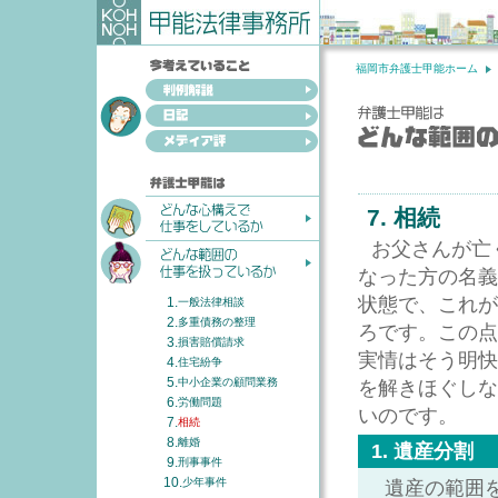
福岡市弁護士甲能ホーム
7. 相続
お父さんが亡
なった方の名義
状態で、これが
1.
一般法律相談
2.
多重債務の整理
ろです。この点
3.
損害賠償請求
実情はそう明快
4.
住宅紛争
5.
中小企業の顧問業務
を解きほぐしな
6.
労働問題
いのです。
7.
相続
8.
離婚
1. 遺産分割
9.
刑事事件
10.
少年事件
遺産の範囲