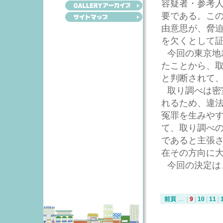
容疑者・参考
要である。こ
由意思が、脅
を欠くとして
今回の東京地
たことから、
と判断されて
取り調べは密
れるため、違
冤罪を生みや
て、取り調べ
であると主張
在その方向に
今回の決定は
前頁
…
|
9
|
10
|
11
|