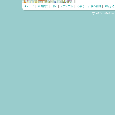
ホーム
|
判例解説
|
日記
|
メディア評
|
心構え
|
仕事の範囲
|
依頼する
©
2005- 2026 Kohn