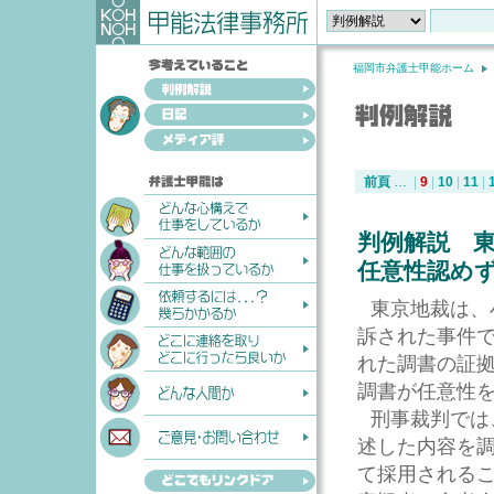
福岡市弁護士甲能ホーム
前頁
…
|
9
|
10
|
11
|
判例解説 
任意性認め
東京地裁は、
訴された事件
れた調書の証
調書が任意性
刑事裁判では
述した内容を
て採用される