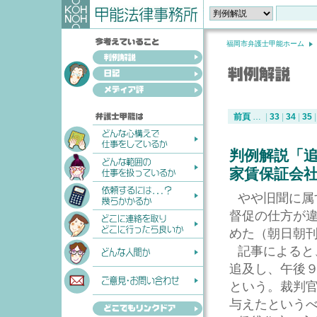
福岡市弁護士甲能ホーム
前頁
…
|
33
|
34
|
35
|
判例解説「
家賃保証会
やや旧聞に属
督促の仕方が
めた（朝日朝
記事によると
追及し、午後
という。裁判
与えたという