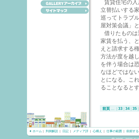
賃貸住宅の入
立替払いする
巡ってトラブ
屋対策会議」
借りたものは
家賃を払う、
えと請求する
方法が度を越
を伴う場合は
なほどではな
とになる。こ
ることなると
前頁
…
|
33
|
34
|
35
|
ホーム
|
判例解説
|
日記
|
メディア評
|
心構え
|
仕事の範囲
|
依頼する